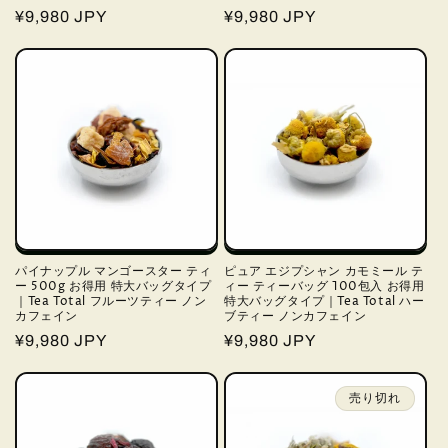
通
¥9,980 JPY
通
¥9,980 JPY
常
常
価
価
格
格
パイナップル マンゴースター ティ
ピュア エジプシャン カモミール テ
ー 500g お得用 特大バッグタイプ
ィー ティーバッグ 100包入 お得用
｜Tea Total フルーツティー ノン
特大バッグタイプ｜Tea Total ハー
カフェイン
ブティー ノンカフェイン
通
¥9,980 JPY
通
¥9,980 JPY
常
常
価
価
売り切れ
格
格