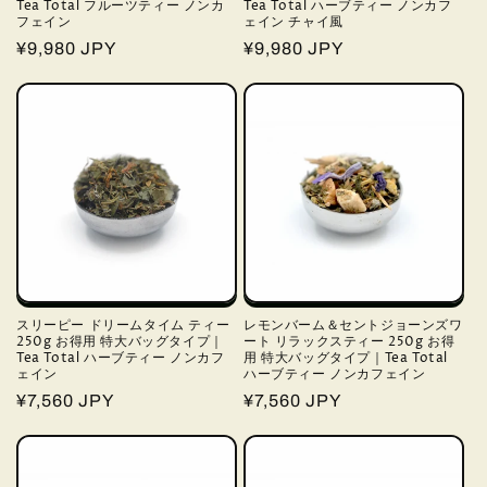
Tea Total フルーツティー ノンカ
Tea Total ハーブティー ノンカフ
フェイン
ェイン チャイ風
通
¥9,980 JPY
通
¥9,980 JPY
常
常
価
価
格
格
スリーピー ドリームタイム ティー
レモンバーム＆セントジョーンズワ
250g お得用 特大バッグタイプ｜
ート リラックスティー 250g お得
Tea Total ハーブティー ノンカフ
用 特大バッグタイプ｜Tea Total
ェイン
ハーブティー ノンカフェイン
通
¥7,560 JPY
通
¥7,560 JPY
常
常
価
価
格
格