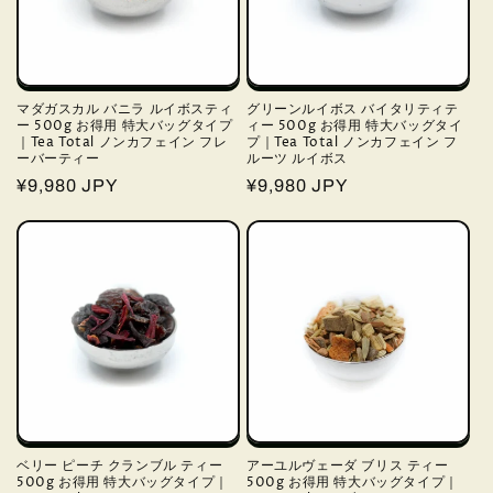
マダガスカル バニラ ルイボスティ
グリーンルイボス バイタリティテ
ー 500g お得用 特大バッグタイプ
ィー 500g お得用 特大バッグタイ
｜Tea Total ノンカフェイン フレ
プ｜Tea Total ノンカフェイン フ
ーバーティー
ルーツ ルイボス
通
¥9,980 JPY
通
¥9,980 JPY
常
常
価
価
格
格
ベリー ピーチ クランブル ティー
アーユルヴェーダ ブリス ティー
500g お得用 特大バッグタイプ｜
500g お得用 特大バッグタイプ｜