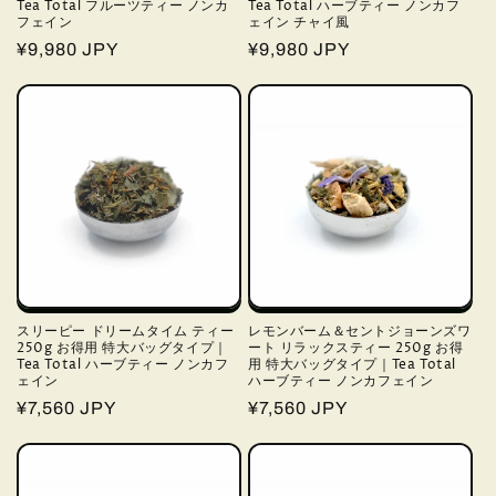
Tea Total フルーツティー ノンカ
Tea Total ハーブティー ノンカフ
フェイン
ェイン チャイ風
通
¥9,980 JPY
通
¥9,980 JPY
常
常
価
価
格
格
スリーピー ドリームタイム ティー
レモンバーム＆セントジョーンズワ
250g お得用 特大バッグタイプ｜
ート リラックスティー 250g お得
Tea Total ハーブティー ノンカフ
用 特大バッグタイプ｜Tea Total
ェイン
ハーブティー ノンカフェイン
通
¥7,560 JPY
通
¥7,560 JPY
常
常
価
価
格
格