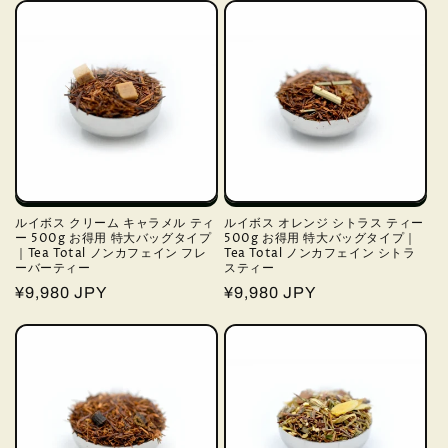
価
価
格
格
ルイボス クリーム キャラメル ティ
ルイボス オレンジ シトラス ティー
ー 500g お得用 特大バッグタイプ
500g お得用 特大バッグタイプ｜
｜Tea Total ノンカフェイン フレ
Tea Total ノンカフェイン シトラ
ーバーティー
スティー
通
¥9,980 JPY
通
¥9,980 JPY
常
常
価
価
格
格