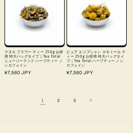
マヌカ フラワー ティー 250g お得
ピュア エジプシャン カモミール テ
用 特大バッグタイプ｜Tea Total
ィー 250g お得用 特大バッグタイ
ニュージーランド ハーブティー ノ
プ｜Tea Total ハーブティー ノン
ンカフェイン
カフェイン
通
¥7,560 JPY
通
¥7,560 JPY
常
常
価
価
格
格
1
2
3