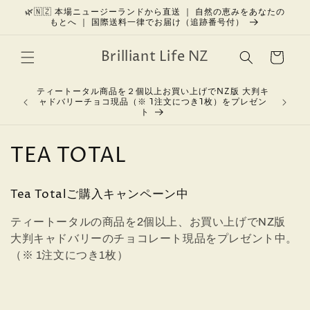
コンテン
🌿🇳🇿 本場ニュージーランドから直送 ｜ 自然の恵みをあなたの
もとへ ｜ 国際送料一律でお届け（追跡番号付）
ツに進む
カ
Brilliant Life NZ
ー
ト
ティートータル商品を２個以上お買い上げでNZ版 大判キ
美しさを育
ャドバリーチョコ現品（※ 1注文につき1枚）をプレゼン
ト
コ
TEA TOTAL
レ
Tea Totalご購入キャンペーン中
ク
ティートータルの商品を2個以上、お買い上げでNZ版
シ
大判キャドバリーのチョコレート現品をプレゼント中。
ョ
（※ 1注文につき1枚）
ン