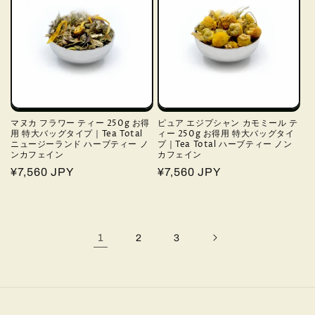
マヌカ フラワー ティー 250g お得
ピュア エジプシャン カモミール テ
用 特大バッグタイプ｜Tea Total
ィー 250g お得用 特大バッグタイ
ニュージーランド ハーブティー ノ
プ｜Tea Total ハーブティー ノン
ンカフェイン
カフェイン
通
¥7,560 JPY
通
¥7,560 JPY
常
常
価
価
格
格
1
2
3