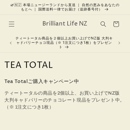
コンテン
🌿🇳🇿 本場ニュージーランドから直送 ｜ 自然の恵みをあなたの
もとへ ｜ 国際送料一律でお届け（追跡番号付）
ツに進む
カ
Brilliant Life NZ
ー
ト
ティートータル商品を２個以上お買い上げでNZ版 大判キ
美しさを育
ャドバリーチョコ現品（※ 1注文につき1枚）をプレゼン
ト
コ
TEA TOTAL
レ
Tea Totalご購入キャンペーン中
ク
ティートータルの商品を2個以上、お買い上げでNZ版
シ
大判キャドバリーのチョコレート現品をプレゼント中。
ョ
（※ 1注文につき1枚）
ン