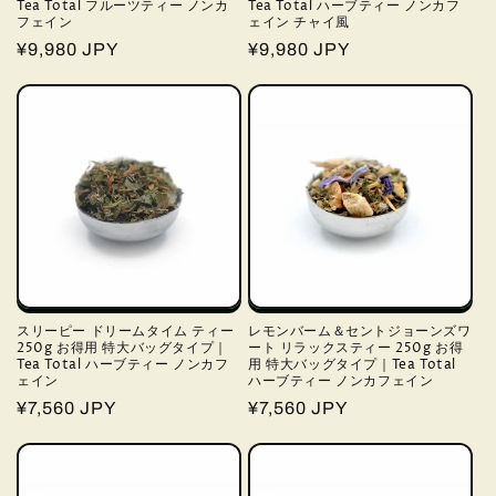
Tea Total フルーツティー ノンカ
Tea Total ハーブティー ノンカフ
フェイン
ェイン チャイ風
通
¥9,980 JPY
通
¥9,980 JPY
常
常
価
価
格
格
スリーピー ドリームタイム ティー
レモンバーム＆セントジョーンズワ
250g お得用 特大バッグタイプ｜
ート リラックスティー 250g お得
Tea Total ハーブティー ノンカフ
用 特大バッグタイプ｜Tea Total
ェイン
ハーブティー ノンカフェイン
通
¥7,560 JPY
通
¥7,560 JPY
常
常
価
価
格
格