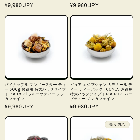
通
¥9,980 JPY
通
¥9,980 JPY
常
常
価
価
格
格
パイナップル マンゴースター ティ
ピュア エジプシャン カモミール テ
ー 500g お得用 特大バッグタイプ
ィー ティーバッグ 100包入 お得用
｜Tea Total フルーツティー ノン
特大バッグタイプ｜Tea Total ハー
カフェイン
ブティー ノンカフェイン
通
¥9,980 JPY
通
¥9,980 JPY
常
常
価
価
売り切れ
格
格