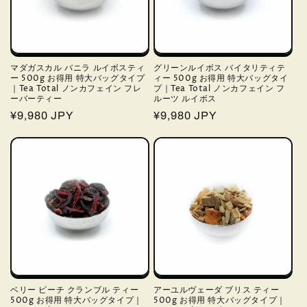
マダガスカル バニラ ルイボスティ
グリーンルイボス バイタリティテ
ー 500g お得用 特大バッグタイプ
ィー 500g お得用 特大バッグタイ
｜Tea Total ノンカフェイン フレ
プ｜Tea Total ノンカフェイン フ
ーバーティー
ルーツ ルイボス
通
¥9,980 JPY
通
¥9,980 JPY
常
常
価
価
格
格
ベリー ピーチ クランブル ティー
アーユルヴェーダ ブリス ティー
500g お得用 特大バッグタイプ｜
500g お得用 特大バッグタイプ｜