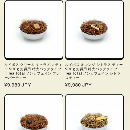
価
価
格
格
ルイボス クリーム キャラメル ティ
ルイボス オレンジ シトラス ティー
ー 500g お得用 特大バッグタイプ
500g お得用 特大バッグタイプ｜
｜Tea Total ノンカフェイン フレ
Tea Total ノンカフェイン シトラ
ーバーティー
スティー
通
¥9,980 JPY
通
¥9,980 JPY
常
常
価
価
格
格