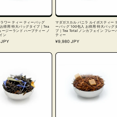
フラワー ティー ティーバッグ
マダガスカル バニラ ルイボスティー 
 お得用 特大バッグタイプ｜Tea
ーバッグ 100包入 お得用 特大バッグ
 ニュージーランド ハーブティー ノ
プ｜Tea Total ノンカフェイン フレー
イン
ティー
 JPY
通
¥9,980 JPY
常
価
格