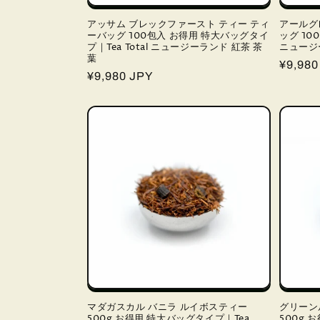
アッサム ブレックファースト ティー ティ
アールグ
ーバッグ 100包入 お得用 特大バッグタイ
ッグ 1
プ｜Tea Total ニュージーランド 紅茶 茶
ニュージー
葉
通
¥9,980
通
¥9,980 JPY
常
常
価
価
格
格
マダガスカル バニラ ルイボスティー
グリーン
500g お得用 特大バッグタイプ｜Tea
500g 