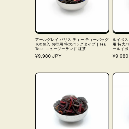
アールグレイ パリス ティー ティーバッグ
ルイボス 
100包入 お得用 特大バッグタイプ｜Tea
用 特大バ
Total ニュージーランド 紅茶
ールイボ
通
¥9,980 JPY
通
¥9,980
常
常
価
価
格
格