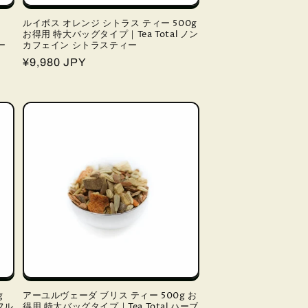
ルイボス オレンジ シトラス ティー 500g
お得用 特大バッグタイプ｜Tea Total ノン
ー
カフェイン シトラスティー
通
¥9,980 JPY
常
価
格
g
アーユルヴェーダ ブリス ティー 500g お
フル
得用 特大バッグタイプ｜Tea Total ハーブ