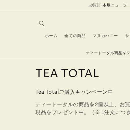
コンテン
🌿🇳🇿 本場ニュ
ツに進む
ホーム
全ての商品
マヌカハニー
サ
ティートータル商品を２
コ
TEA TOTAL
レ
Tea Totalご購入キャンペーン中
ク
ティートータルの商品を2個以上、お買
現品をプレゼント中。（※ 1注文につき
シ