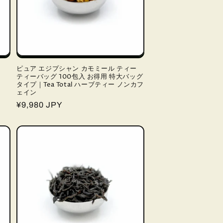
ピュア エジプシャン カモミール ティー
ティーバッグ 100包入 お得用 特大バッグ
タイプ｜Tea Total ハーブティー ノンカフ
ェイン
通
¥9,980 JPY
常
価
格