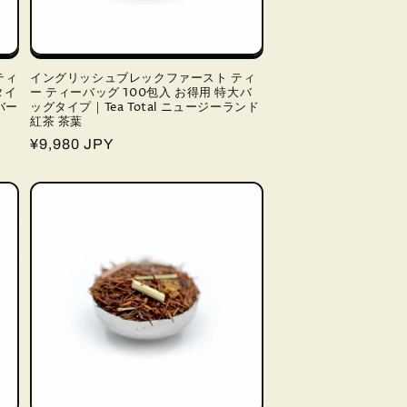
ティ
イングリッシュブレックファースト ティ
タイ
ー ティーバッグ 100包入 お得用 特大バ
バー
ッグタイプ｜Tea Total ニュージーランド
紅茶 茶葉
通
¥9,980 JPY
常
価
格