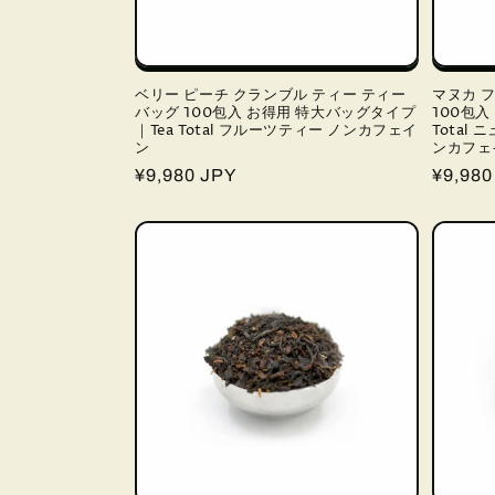
ベリー ピーチ クランブル ティー ティー
マヌカ 
バッグ 100包入 お得用 特大バッグタイプ
100包入
｜Tea Total フルーツティー ノンカフェイ
Total
ン
ンカフェ
通
¥9,980 JPY
通
¥9,980
常
常
価
価
格
格