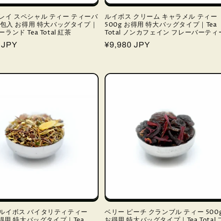
レイ スペシャル ティー ティーバ
ルイボス クリーム キャラメル ティー
00包入 お得用 特大バッグタイプ｜
500g お得用 特大バッグタイプ｜Tea
ランド Tea Total 紅茶
Total ノンカフェイン フレーバーティ
 JPY
通
¥9,980 JPY
常
価
格
ルイボス バイタリティティー
ベリー ピーチ クランブル ティー 500
お得用 特大バッグタイプ｜Tea
お得用 特大バッグタイプ｜Tea Total 