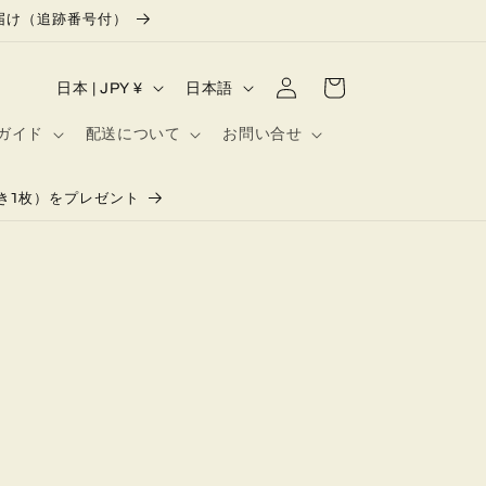
お届け（追跡番号付）
ロ
カ
国
言
グ
ー
日本 | JPY ¥
日本語
イ
/
語
ト
ン
ガイド
配送について
お問い合せ
地
域
き1枚）をプレゼント