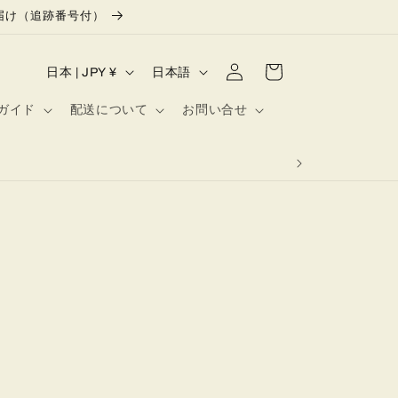
お届け（追跡番号付）
ロ
カ
国
言
グ
ー
日本 | JPY ¥
日本語
イ
/
語
ト
ン
ガイド
配送について
お問い合せ
地
域
き1枚）をプレゼント