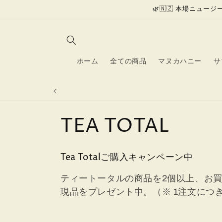
コンテン
🌿🇳🇿 本場ニュ
ツに進む
ホーム
全ての商品
マヌカハニー
サ
ティートータル商品を２
コ
TEA TOTAL
レ
Tea Totalご購入キャンペーン中
ク
ティートータルの商品を2個以上、お買
現品をプレゼント中。（※ 1注文につき
シ