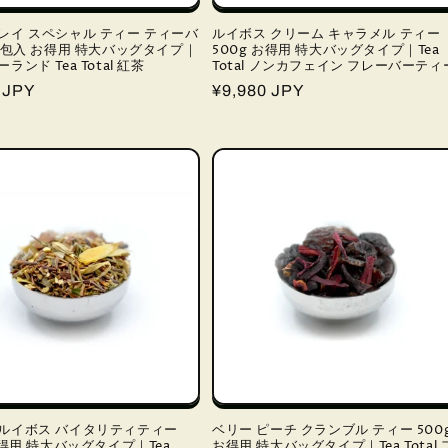
レイ スペシャル ティー ティーバ
ルイボス クリーム キャラメル ティー
00包入 お得用 特大バッグタイプ｜
500g お得用 特大バッグタイプ｜Tea
ランド Tea Total 紅茶
Total ノンカフェイン フレーバーティ
 JPY
通
¥9,980 JPY
常
価
格
ルイボス バイタリティティー
ベリー ピーチ クランブル ティー 500
お得用 特大バッグタイプ｜Tea
お得用 特大バッグタイプ｜Tea Total 