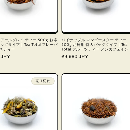
アールグレイ ティー 500g お得
パイナップル マンゴースター ティー
ッグタイプ｜Tea Total フレーバ
500g お得用 特大バッグタイプ｜Tea
スティー
Total フルーツティー ノンカフェイン
 JPY
通
¥9,980 JPY
常
価
格
売り切れ