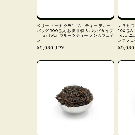
ベリー ピーチ クランブル ティー ティー
マヌカ 
バッグ 100包入 お得用 特大バッグタイプ
100包入
｜Tea Total フルーツティー ノンカフェイ
Total
ン
ンカフェ
通
¥9,980 JPY
通
¥9,980
常
常
価
価
格
格