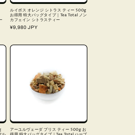
ルイボス オレンジ シトラス ティー 500g
お得用 特大バッグタイプ｜Tea Total ノン
ー
カフェイン シトラスティー
通
¥9,980 JPY
常
価
格
g
アーユルヴェーダ ブリス ティー 500g お
フル
得用 特大バッグタイプ｜Tea Total ハーブ