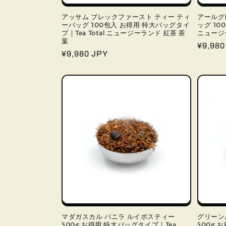
アッサム ブレックファースト ティー ティ
アールグ
ーバッグ 100包入 お得用 特大バッグタイ
ッグ 1
プ｜Tea Total ニュージーランド 紅茶 茶
ニュージー
葉
通
¥9,980
通
¥9,980 JPY
常
常
価
価
格
格
マダガスカル バニラ ルイボスティー
グリーン
500g お得用 特大バッグタイプ｜Tea
500g 