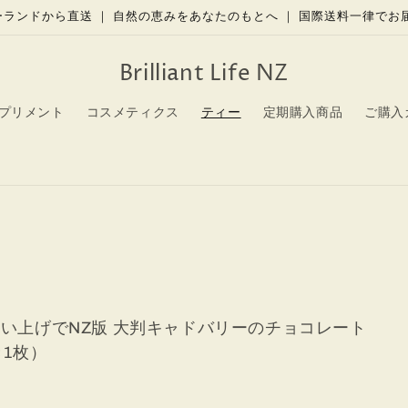
ージーランドから直送 ｜ 自然の恵みをあなたのもとへ ｜ 国際送料一律で
Brilliant Life NZ
プリメント
コスメティクス
ティー
定期購入商品
ご購入
個以上お買い上げでNZ版 大判キャドバリーチョコ現品（※ 1注文につ
い上げでNZ版 大判キャドバリーのチョコレート
1枚）