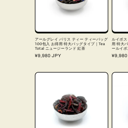
アールグレイ パリス ティー ティーバッグ
ルイボス 
100包入 お得用 特大バッグタイプ｜Tea
用 特大バ
Total ニュージーランド 紅茶
ールイボ
通
¥9,980 JPY
通
¥9,980
常
常
価
価
格
格