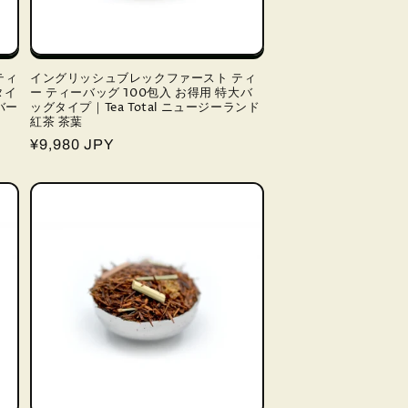
ティ
イングリッシュブレックファースト ティ
タイ
ー ティーバッグ 100包入 お得用 特大バ
バー
ッグタイプ｜Tea Total ニュージーランド
紅茶 茶葉
通
¥9,980 JPY
常
価
格