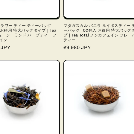
フラワー ティー ティーバッグ
マダガスカル バニラ ルイボスティー 
 お得用 特大バッグタイプ｜Tea
ーバッグ 100包入 お得用 特大バッグ
 ニュージーランド ハーブティー ノ
プ｜Tea Total ノンカフェイン フレー
イン
ティー
 JPY
通
¥9,980 JPY
常
価
格