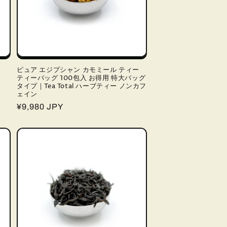
ピュア エジプシャン カモミール ティー
ティーバッグ 100包入 お得用 特大バッグ
タイプ｜Tea Total ハーブティー ノンカフ
ェイン
通
¥9,980 JPY
常
価
格