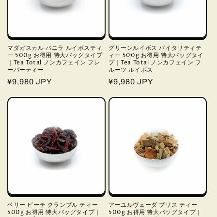
マダガスカル バニラ ルイボスティ
グリーンルイボス バイタリティテ
ー 500g お得用 特大バッグタイプ
ィー 500g お得用 特大バッグタイ
｜Tea Total ノンカフェイン フレ
プ｜Tea Total ノンカフェイン フ
ーバーティー
ルーツ ルイボス
通
¥9,980 JPY
通
¥9,980 JPY
常
常
価
価
格
格
ベリー ピーチ クランブル ティー
アーユルヴェーダ ブリス ティー
500g お得用 特大バッグタイプ｜
500g お得用 特大バッグタイプ｜