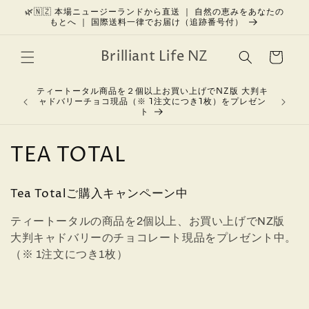
コンテン
🌿🇳🇿 本場ニュージーランドから直送 ｜ 自然の恵みをあなたの
もとへ ｜ 国際送料一律でお届け（追跡番号付）
ツに進む
カ
Brilliant Life NZ
ー
ト
ティートータル商品を２個以上お買い上げでNZ版 大判キ
美しさを育
ャドバリーチョコ現品（※ 1注文につき1枚）をプレゼン
ト
コ
TEA TOTAL
レ
Tea Totalご購入キャンペーン中
ク
ティートータルの商品を2個以上、お買い上げでNZ版
シ
大判キャドバリーのチョコレート現品をプレゼント中。
ョ
（※ 1注文につき1枚）
ン