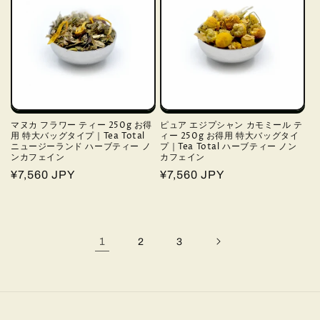
マヌカ フラワー ティー 250g お得
ピュア エジプシャン カモミール テ
用 特大バッグタイプ｜Tea Total
ィー 250g お得用 特大バッグタイ
ニュージーランド ハーブティー ノ
プ｜Tea Total ハーブティー ノン
ンカフェイン
カフェイン
通
¥7,560 JPY
通
¥7,560 JPY
常
常
価
価
格
格
1
2
3