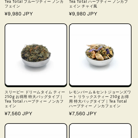
Tea Total フルーツティー ノンカ
Tea Total ハーブティー ノンカフ
フェイン
ェイン チャイ風
通
¥9,980 JPY
通
¥9,980 JPY
常
常
価
価
格
格
スリーピー ドリームタイム ティー
レモンバーム＆セントジョーンズワ
250g お得用 特大バッグタイプ｜
ート リラックスティー 250g お得
Tea Total ハーブティー ノンカフ
用 特大バッグタイプ｜Tea Total
ェイン
ハーブティー ノンカフェイン
通
¥7,560 JPY
通
¥7,560 JPY
常
常
価
価
格
格