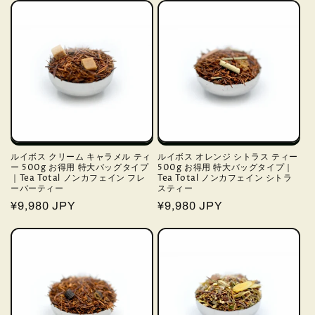
価
価
格
格
ルイボス クリーム キャラメル ティ
ルイボス オレンジ シトラス ティー
ー 500g お得用 特大バッグタイプ
500g お得用 特大バッグタイプ｜
｜Tea Total ノンカフェイン フレ
Tea Total ノンカフェイン シトラ
ーバーティー
スティー
通
¥9,980 JPY
通
¥9,980 JPY
常
常
価
価
格
格