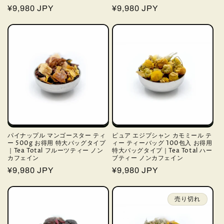
通
¥9,980 JPY
通
¥9,980 JPY
常
常
価
価
格
格
パイナップル マンゴースター ティ
ピュア エジプシャン カモミール テ
ー 500g お得用 特大バッグタイプ
ィー ティーバッグ 100包入 お得用
｜Tea Total フルーツティー ノン
特大バッグタイプ｜Tea Total ハー
カフェイン
ブティー ノンカフェイン
通
¥9,980 JPY
通
¥9,980 JPY
常
常
価
価
売り切れ
格
格