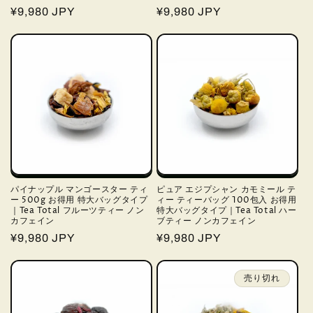
通
¥9,980 JPY
通
¥9,980 JPY
常
常
価
価
格
格
パイナップル マンゴースター ティ
ピュア エジプシャン カモミール テ
ー 500g お得用 特大バッグタイプ
ィー ティーバッグ 100包入 お得用
｜Tea Total フルーツティー ノン
特大バッグタイプ｜Tea Total ハー
カフェイン
ブティー ノンカフェイン
通
¥9,980 JPY
通
¥9,980 JPY
常
常
価
価
売り切れ
格
格