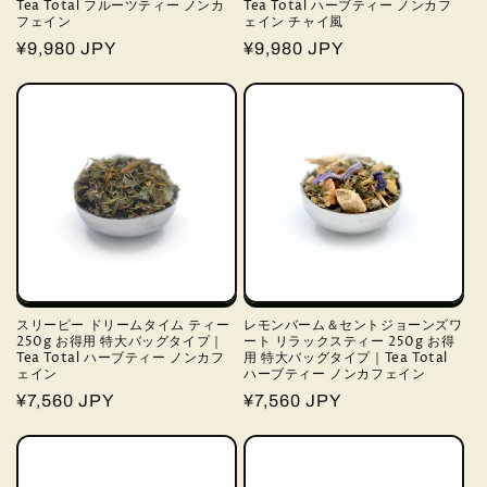
Tea Total フルーツティー ノンカ
Tea Total ハーブティー ノンカフ
フェイン
ェイン チャイ風
通
¥9,980 JPY
通
¥9,980 JPY
常
常
価
価
格
格
スリーピー ドリームタイム ティー
レモンバーム＆セントジョーンズワ
250g お得用 特大バッグタイプ｜
ート リラックスティー 250g お得
Tea Total ハーブティー ノンカフ
用 特大バッグタイプ｜Tea Total
ェイン
ハーブティー ノンカフェイン
通
¥7,560 JPY
通
¥7,560 JPY
常
常
価
価
格
格