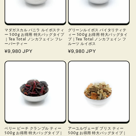
マダガスカル バニラ ルイボスティ
グリーンルイボス バイタリティテ
ー 500g お得用 特大バッグタイプ
ィー 500g お得用 特大バッグタイ
｜Tea Total ノンカフェイン フレ
プ｜Tea Total ノンカフェイン フ
ーバーティー
ルーツ ルイボス
通
¥9,980 JPY
通
¥9,980 JPY
常
常
価
価
格
格
ベリー ピーチ クランブル ティー
アーユルヴェーダ ブリス ティー
500g お得用 特大バッグタイプ｜
500g お得用 特大バッグタイプ｜