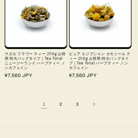
マヌカ フラワー ティー 250g お得
ピュア エジプシャン カモミール テ
用 特大バッグタイプ｜Tea Total
ィー 250g お得用 特大バッグタイ
ニュージーランド ハーブティー ノ
プ｜Tea Total ハーブティー ノン
ンカフェイン
カフェイン
通
¥7,560 JPY
通
¥7,560 JPY
常
常
価
価
格
格
1
2
3