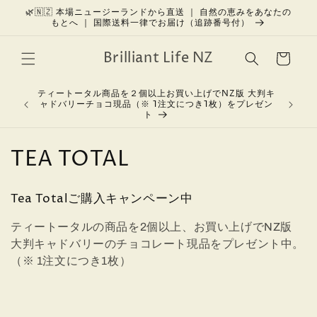
コンテン
🌿🇳🇿 本場ニュージーランドから直送 ｜ 自然の恵みをあなたの
もとへ ｜ 国際送料一律でお届け（追跡番号付）
ツに進む
カ
Brilliant Life NZ
ー
ト
ティートータル商品を２個以上お買い上げでNZ版 大判キ
美しさを育
ャドバリーチョコ現品（※ 1注文につき1枚）をプレゼン
ト
コ
TEA TOTAL
レ
Tea Totalご購入キャンペーン中
ク
ティートータルの商品を2個以上、お買い上げでNZ版
シ
大判キャドバリーのチョコレート現品をプレゼント中。
ョ
（※ 1注文につき1枚）
ン