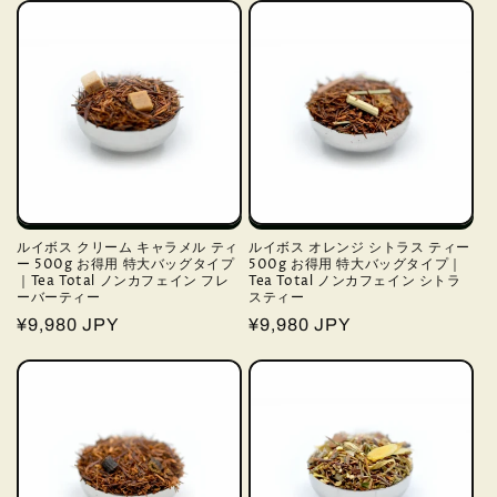
価
価
格
格
ルイボス クリーム キャラメル ティ
ルイボス オレンジ シトラス ティー
ー 500g お得用 特大バッグタイプ
500g お得用 特大バッグタイプ｜
｜Tea Total ノンカフェイン フレ
Tea Total ノンカフェイン シトラ
ーバーティー
スティー
通
¥9,980 JPY
通
¥9,980 JPY
常
常
価
価
格
格